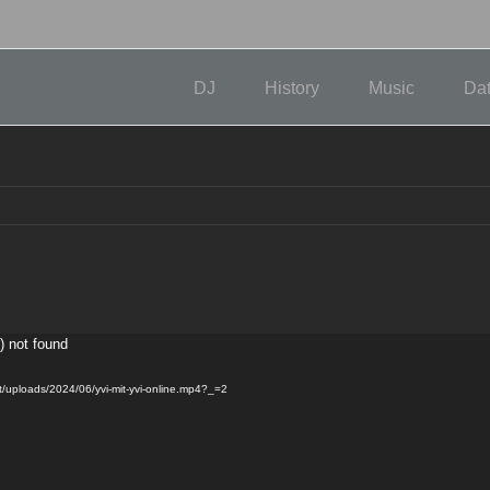
DJ
History
Music
Da
) not found
t/uploads/2024/06/yvi-mit-yvi-online.mp4?_=2