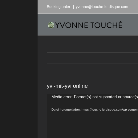
Zum
Booking unter
|
yvonne@touche-le-disque.com
Inhalt
springen
yvi-mit-yvi online
Media error: Format(s) not supported or source(s
Video-
Player
Datei herunterladen: https://touche-le-disque.com/wp-conten